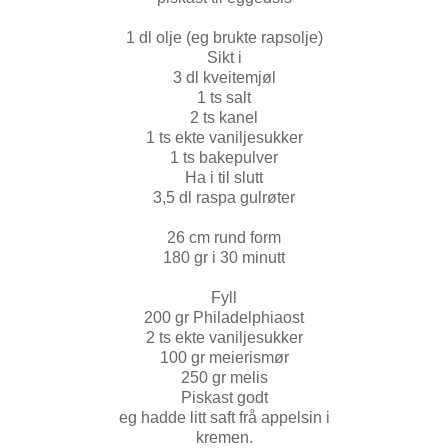
1 dl olje (eg brukte rapsolje)
Sikt i
3 dl kveitemjøl
1 ts salt
2 ts kanel
1 ts ekte vaniljesukker
1 ts bakepulver
Ha i til slutt
3,5 dl raspa gulrøter
26 cm rund form
180 gr i 30 minutt
Fyll
200 gr Philadelphiaost
2 ts ekte vaniljesukker
100 gr meierismør
250 gr melis
Piskast godt
eg hadde litt saft frå appelsin i
kremen.