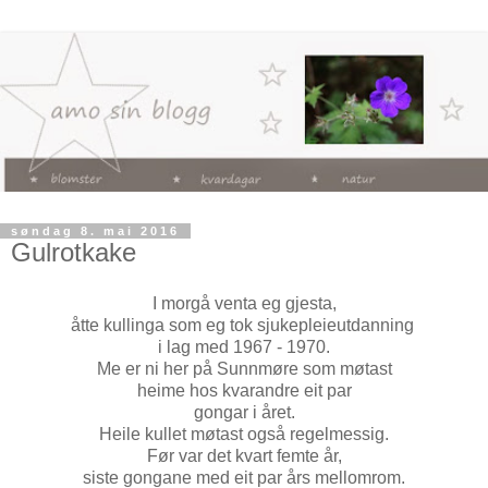
søndag 8. mai 2016
Gulrotkake
I morgå venta eg gjesta,
åtte kullinga som eg tok sjukepleieutdanning
i lag med 1967 - 1970.
Me er ni her på Sunnmøre som møtast
heime hos kvarandre eit par
gongar i året.
Heile kullet møtast også regelmessig.
Før var det kvart femte år,
siste gongane med eit par års mellomrom.